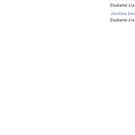
Étudiante à l
Justine De
Étudiante à l
© 2026.
Faculté des sciences de
Site réalisé par le
Centre de 