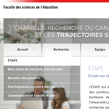
ÉTAPE
ÉTAPE
Mon choix de carrière, j'en discute
Étude sur la
Besoins des parents
Participation scolaire des parents
L’ÉTAPE est 
des professe
Communication famille-école
Duchesne de
l’Université 
recherche sur