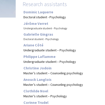
Research assistants
Dominic Laquerre
Doctoral student - Psychology
Jérôme Verret
Undergraduate student -
Psychology
Gabrielle Gingras
Doctoral student -
Psychology
Ariane Côté
Undergraduate student – Psychology
Philippe Laflamme
Undergraduate student – Psychology
Christine Jodoin
Master’s student – Counseling psychology
Anouck Langlois
Master’s student – Counseling psychology
Clothilde Noel
Master’s student – Psychology
Corinne Trudel